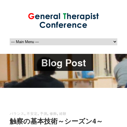
Blog Post
バランス
,
不安定
,
予測
,
修飾
,
経験
触察の基本技術～シーズン4～