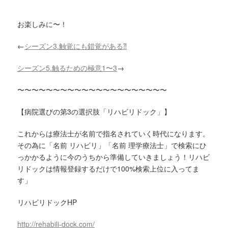
お楽しみに〜！
←
シーズン
3.
触覚にも錯覚がある
⁈
シーズン
5.
触るための極意
1
〜
3
→
〜〜〜〜〜〜〜〜〜〜〜〜〜〜〜〜〜〜〜〜〜
【病院選びの第3の選択肢「リハビリドック」】
これからは療法士が名前で指名されていく時代になります。
その為に「名前 リハビリ」「名前 理学療法士」で検索にひ
っかかるように今のうちから準備していきましょう！リハビ
リドックは情報登録するだけで100%検索上位に入ってま
す」
リハビリドックHP
http://rehabili-dock.com/