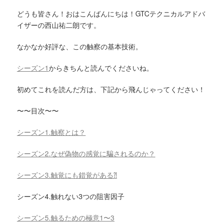
どうも皆さん！おはこんばんにちは！GTCテクニカルアドバ
イザーの西山祐二朗です。
なかなか好評な、この触察の基本技術。
シーズン
1
からきちんと読んでくださいね。
初めてこれを読んだ方は、下記から飛んじゃってください！
〜〜目次〜〜
シーズン
1.
触察とは？
シーズン2.なぜ偽物の感覚に騙されるのか？
シーズン
3.
触覚にも錯覚がある
⁈
シーズン4.触れない3つの阻害因子
シーズン
5.
触るための極意
1
〜
3