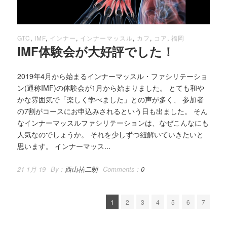
GTC
,
IMF
,
インナー
,
インナーマッスル
,
カフ
,
コア
,
福岡
IMF体験会が大好評でした！
2019年4月から始まるインナーマッスル・ファシリテーショ
ン(通称IMF)の体験会が1月から始まりました。 とても和や
かな雰囲気で「楽しく学べました」との声が多く、 参加者
の7割がコースにお申込みされるという日も出ました。 そん
なインナーマッスルファシリテーションは、なぜこんなにも
人気なのでしょうか。 それを少しずつ紐解いていきたいと
思います。 インナーマッス...
21 1月 19
By :
西山祐二朗
Comments :
0
1
2
3
4
5
6
7