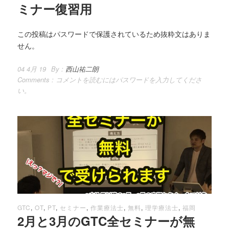
ミナー復習用
この投稿はパスワードで保護されているため抜粋文はありま
せん。
04 4月 19
By :
西山祐二朗
Comments :
コメントを読むにはパスワードを入力してくださ
い。
GTC
,
OT
,
PT
,
セミナー
,
作業療法士
,
無料
,
理学療法士
,
福岡
2月と3月のGTC全セミナーが無