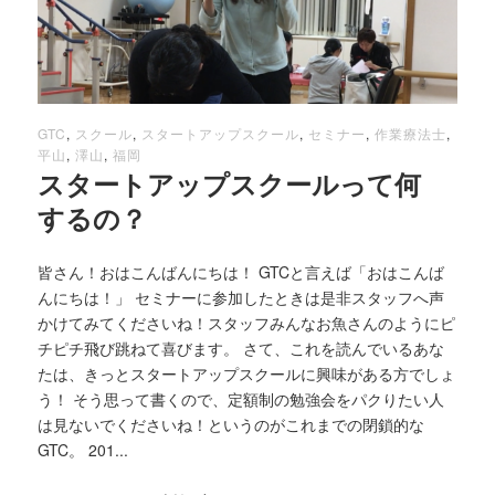
GTC
,
スクール
,
スタートアップスクール
,
セミナー
,
作業療法士
,
平山
,
澤山
,
福岡
スタートアップスクールって何
するの？
皆さん！おはこんばんにちは！ GTCと言えば「おはこんば
んにちは！」 セミナーに参加したときは是非スタッフへ声
かけてみてくださいね！スタッフみんなお魚さんのようにピ
チピチ飛び跳ねて喜びます。 さて、これを読んでいるあな
たは、きっとスタートアップスクールに興味がある方でしょ
う！ そう思って書くので、定額制の勉強会をパクりたい人
は見ないでくださいね！というのがこれまでの閉鎖的な
GTC。 201...