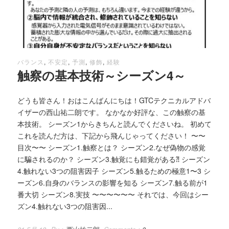
バランス
,
不安定
,
予測
,
修飾
,
経験
触察の基本技術～シーズン4～
どうも皆さん！おはこんばんにちは！GTCテクニカルアドバ
イザーの西山祐二朗です。 なかなか好評な、この触察の基
本技術。 シーズン1からきちんと読んでくださいね。 初めて
これを読んだ方は、下記から飛んじゃってください！ 〜〜
目次〜〜 シーズン1.触察とは？ シーズン2.なぜ偽物の感覚
に騙されるのか？ シーズン3.触覚にも錯覚がある⁈ シーズン
4.触れない3つの阻害因子 シーズン5.触るための極意1〜3 シ
ーズン6.自身のバランスの影響を知る シーズン7.触る前が1
番大切 シーズン8.実技 〜〜〜〜〜〜 それでは、今回はシー
ズン4.触れない3つの阻害因...